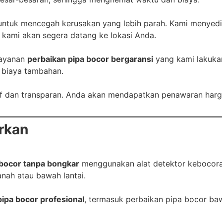
 untuk mencegah kerusakan yang lebih parah. Kami menyed
m kami akan segera datang ke lokasi Anda.
layanan
perbaikan pipa bocor bergaransi
yang kami lakukan
 biaya tambahan.
 dan transparan. Anda akan mendapatkan penawaran harga 
rkan
 bocor tanpa bongkar
menggunakan alat detektor kebocoran 
ah atau bawah lantai.
pipa bocor profesional
, termasuk perbaikan pipa bocor baw