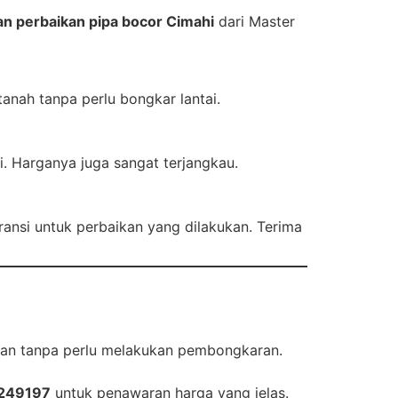
dan perbaikan pipa bocor Cimahi
dari Master
nah tanpa perlu bongkar lantai.
i. Harganya juga sangat terjangkau.
nsi untuk perbaikan yang dilakukan. Terima
an tanpa perlu melakukan pembongkaran.
249197
untuk penawaran harga yang jelas.