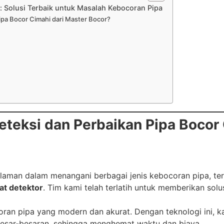
: Solusi Terbaik untuk Masalah Kebocoran Pipa
ipa Bocor Cimahi dari Master Bocor?
teksi dan Perbaikan Pipa Bocor 
galaman dalam menangani berbagai jenis kebocoran pipa, t
at detektor
. Tim kami telah terlatih untuk memberikan solu
oran pipa yang modern dan akurat. Dengan teknologi ini,
esar-besaran, sehingga menghemat waktu dan biaya.