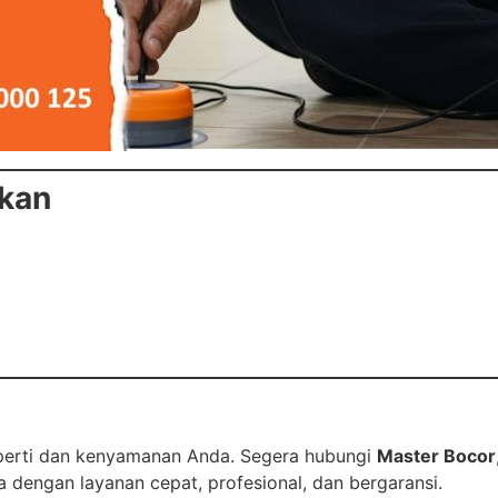
ikan
perti dan kenyamanan Anda. Segera hubungi
Master Bocor
dengan layanan cepat, profesional, dan bergaransi.