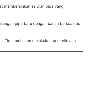
at membersihkan saluran pipa yang
asangan pipa baru dengan bahan berkualitas
n. Tim kami akan melakukan pemeriksaan