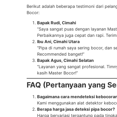
Berikut adalah beberapa testimoni dari pel
Bocor:
Bapak Rudi, Cimahi
“Saya sangat puas dengan layanan Mast
Perbaikannya juga cepat dan rapi. Terim
Ibu Ani, Cimahi Utara
“Pipa di rumah saya sering bocor, dan 
Recommended banget!”
Bapak Agus, Cimahi Selatan
“Layanan yang sangat profesional. Tim
kasih Master Bocor!”
FAQ (Pertanyaan yang Se
Bagaimana cara mendeteksi kebocoran
Kami menggunakan alat detektor keboc
Berapa harga jasa deteksi pipa bocor?
Harga bervariasi tergantung pada tingk