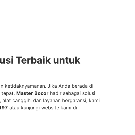
usi Terbaik untuk
an ketidaknyamanan. Jika Anda berada di
 tepat.
Master Bocor
hadir sebagai solusi
, alat canggih, dan layanan bergaransi, kami
197
atau kunjungi website kami di