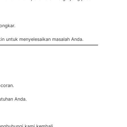
ongkar.
kin untuk menyelesaikan masalah Anda.
ocoran.
utuhan Anda.
enghubungi kami kembali.