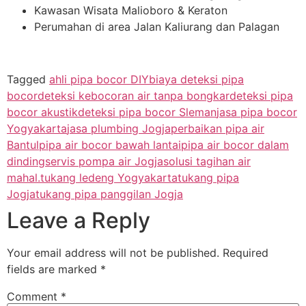
Kawasan Wisata Malioboro & Keraton
Perumahan di area Jalan Kaliurang dan Palagan
Tagged
ahli pipa bocor DIY
biaya deteksi pipa
bocor
deteksi kebocoran air tanpa bongkar
deteksi pipa
bocor akustik
deteksi pipa bocor Sleman
jasa pipa bocor
Yogyakarta
jasa plumbing Jogja
perbaikan pipa air
Bantul
pipa air bocor bawah lantai
pipa air bocor dalam
dinding
servis pompa air Jogja
solusi tagihan air
mahal.
tukang ledeng Yogyakarta
tukang pipa
Jogja
tukang pipa panggilan Jogja
Leave a Reply
Your email address will not be published.
Required
fields are marked
*
Comment
*